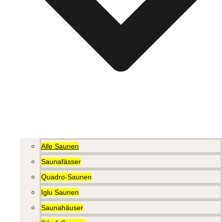
Alle Saunen
Saunafässer
Quadro-Saunen
Iglu Saunen
Saunahäuser