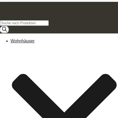
Products
search
Wohnhäuser