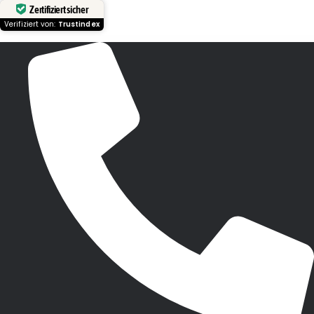
Zertifiziert sicher
Verifiziert von:
Trustindex