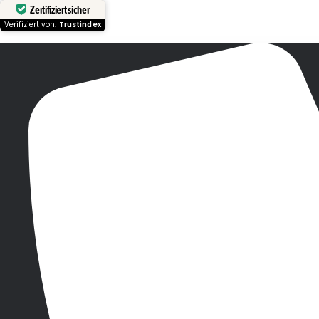
Zertifiziert sicher
Verifiziert von:
Trustindex