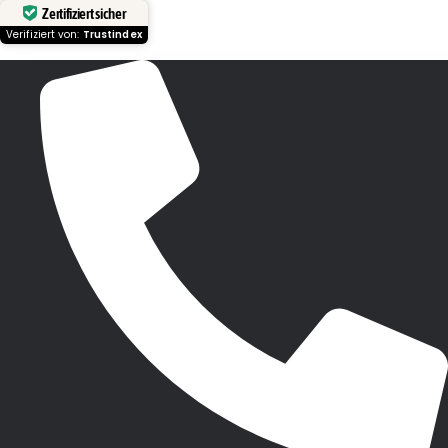
Zertifiziert sicher
Verifiziert von:
Trustindex