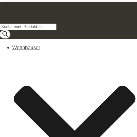
Products
search
Wohnhäuser