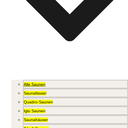
Alle Saunen
Saunafässer
Quadro-Saunen
Iglu Saunen
Saunahäuser