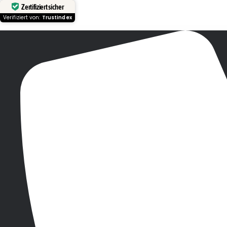
Zertifiziert sicher
Verifiziert von:
Trustindex