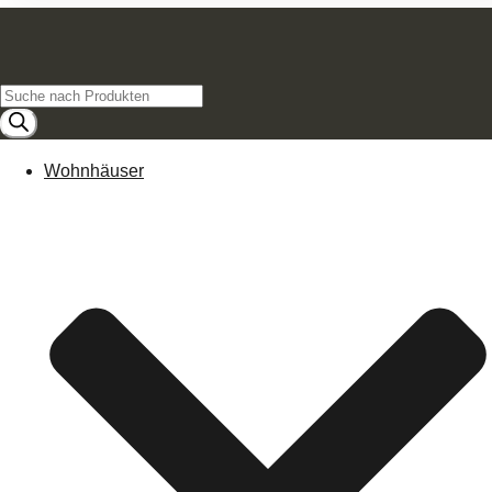
Products
search
Wohnhäuser