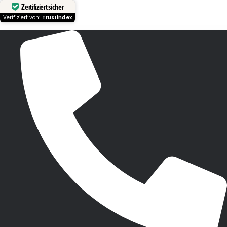
Zertifiziert sicher
Verifiziert von:
Trustindex