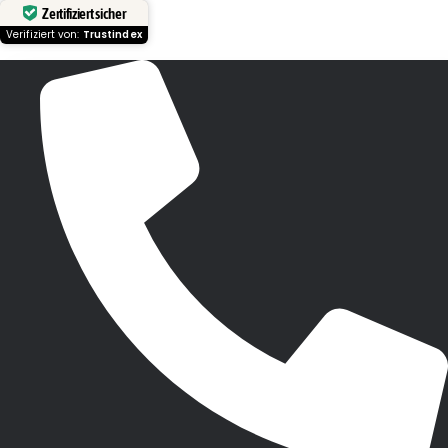
Zertifiziert sicher
Verifiziert von:
Trustindex