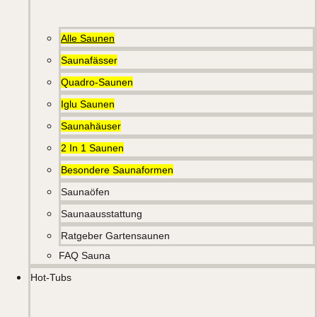
Alle Saunen
Saunafässer
Quadro-Saunen
Iglu Saunen
Saunahäuser
2 In 1 Saunen
Besondere Saunaformen
Saunaöfen
Saunaausstattung
Ratgeber Gartensaunen
FAQ Sauna
Hot-Tubs