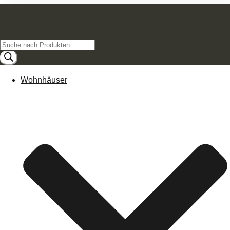
Products
search
Wohnhäuser