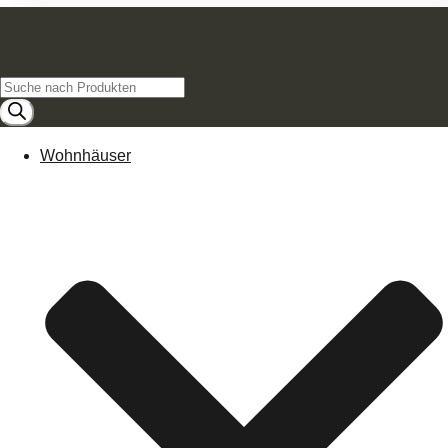
Products
search
Wohnhäuser