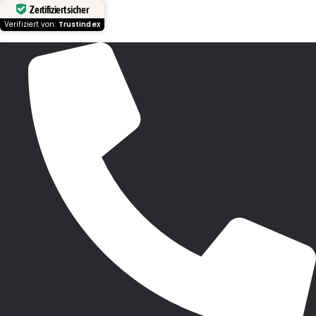
Zertifiziert sicher
Verifiziert von:
Trustindex