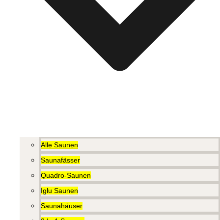
Alle Saunen
Saunafässer
Quadro-Saunen
Iglu Saunen
Saunahäuser