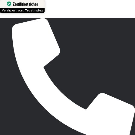
Zertifiziert sicher
Verifiziert von:
Trustindex