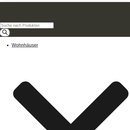
Products
search
Wohnhäuser