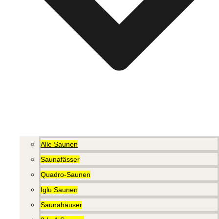
Alle Saunen
Saunafässer
Quadro-Saunen
Iglu Saunen
Saunahäuser