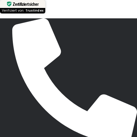
Zertifiziert sicher
Verifiziert von:
Trustindex