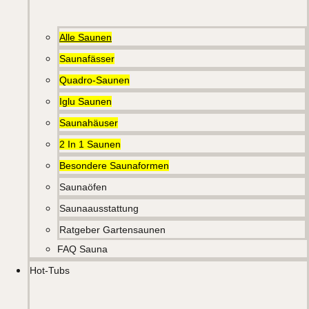
Alle Saunen
Saunafässer
Quadro-Saunen
Iglu Saunen
Saunahäuser
2 In 1 Saunen
Besondere Saunaformen
Saunaöfen
Saunaausstattung
Ratgeber Gartensaunen
FAQ Sauna
Hot-Tubs