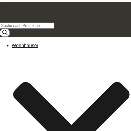
Products
search
Wohnhäuser