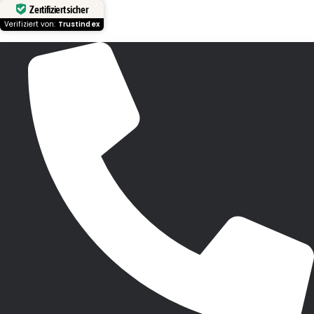
Zertifiziert sicher
Verifiziert von:
Trustindex