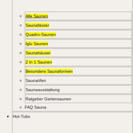
Alle Saunen
Saunafässer
Quadro-Saunen
Iglu Saunen
Saunahäuser
2 In 1 Saunen
Besondere Saunaformen
Saunaöfen
Saunaausstattung
Ratgeber Gartensaunen
FAQ Sauna
Hot-Tubs