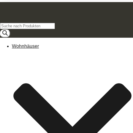
Products
search
Wohnhäuser