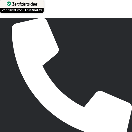
Zertifiziert sicher
Verifiziert von:
Trustindex