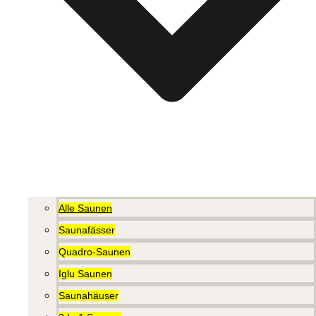
Alle Saunen
Saunafässer
Quadro-Saunen
Iglu Saunen
Saunahäuser