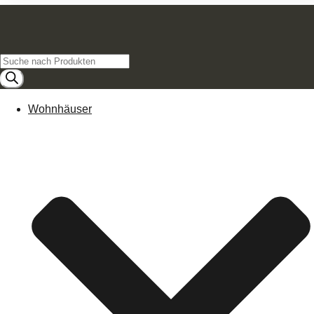
Products
search
Wohnhäuser