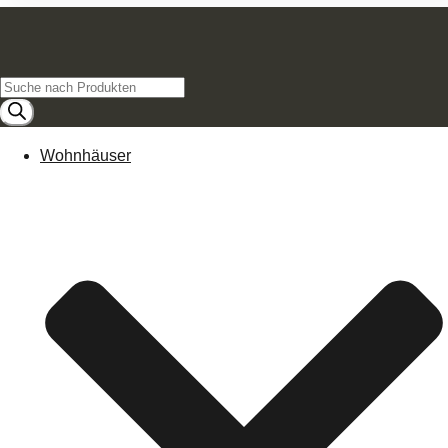
Products
search
Wohnhäuser