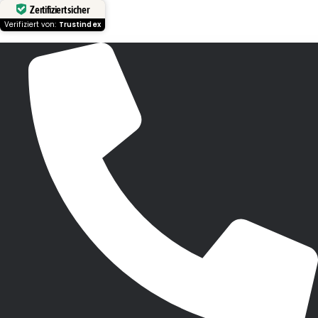
Zertifiziert sicher
Verifiziert von:
Trustindex