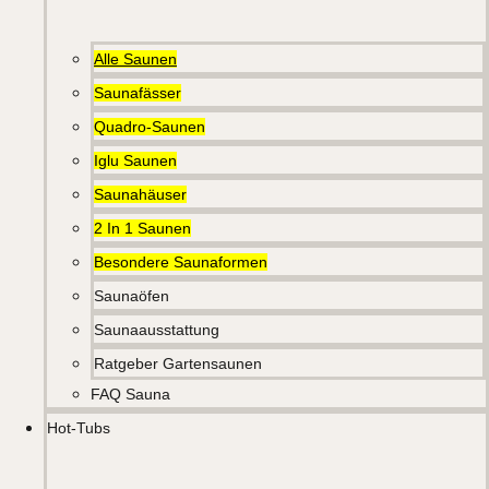
Alle Saunen
Saunafässer
Quadro-Saunen
Iglu Saunen
Saunahäuser
2 In 1 Saunen
Besondere Saunaformen
Saunaöfen
Saunaausstattung
Ratgeber Gartensaunen
FAQ Sauna
Hot-Tubs