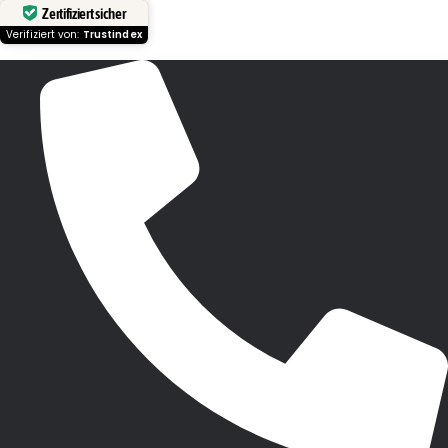
Zertifiziert sicher
Verifiziert von:
Trustindex