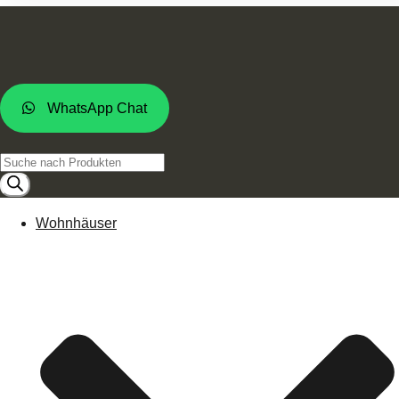
WhatsApp Chat
Products
search
Wohnhäuser