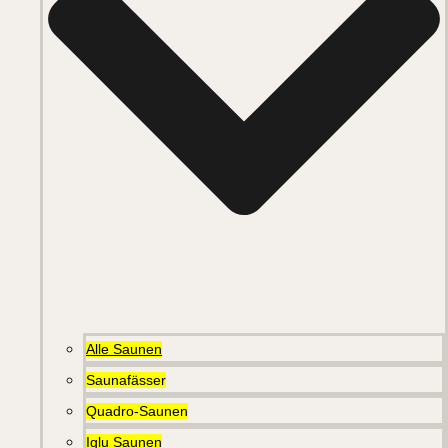
Alle Saunen
Saunafässer
Quadro-Saunen
Iglu Saunen