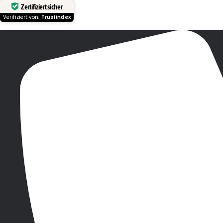
Zertifiziert sicher
Verifiziert von:
Trustindex