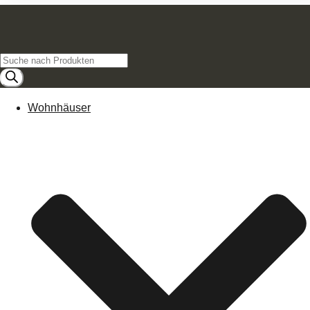
Products
search
Wohnhäuser