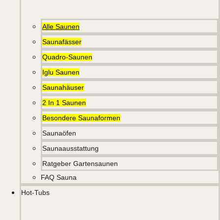
Alle Saunen
Saunafässer
Quadro-Saunen
Iglu Saunen
Saunahäuser
2 In 1 Saunen
Besondere Saunaformen
Saunaöfen
Saunaausstattung
Ratgeber Gartensaunen
FAQ Sauna
Hot-Tubs