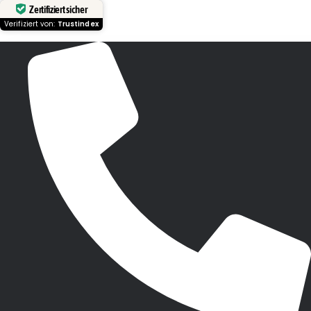
Zertifiziert sicher
Verifiziert von:
Trustindex