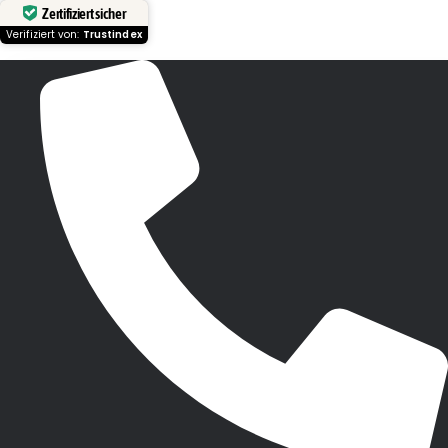
Zertifiziert sicher
Verifiziert von:
Trustindex