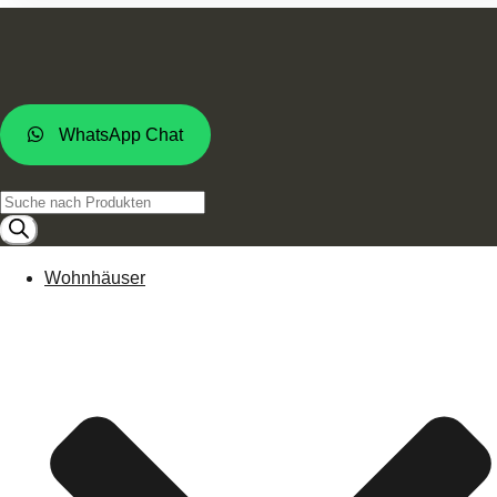
WhatsApp Chat
Products
search
Wohnhäuser