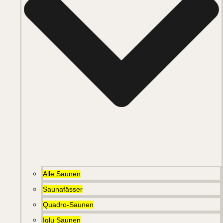
Alle Saunen
Saunafässer
Quadro-Saunen
Iglu Saunen