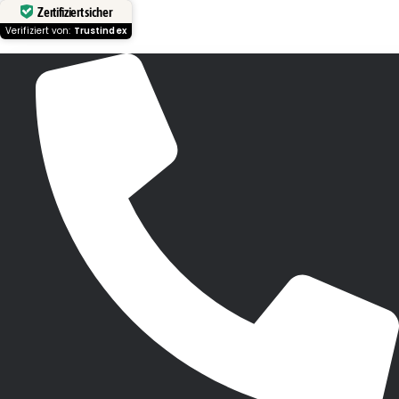
Zertifiziert sicher
Verifiziert von:
Trustindex