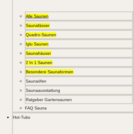
Alle Saunen
Saunafässer
Quadro-Saunen
Iglu Saunen
Saunahäuser
2 In 1 Saunen
Besondere Saunaformen
Saunaöfen
Saunaausstattung
Ratgeber Gartensaunen
FAQ Sauna
Hot-Tubs