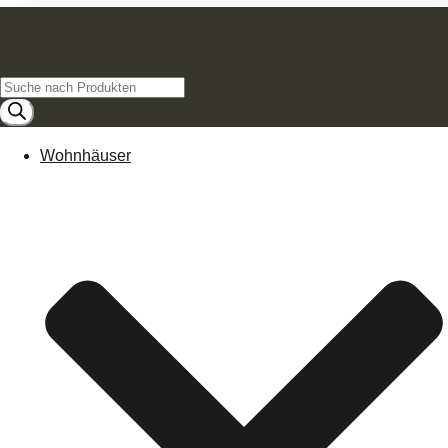
Products
search
Wohnhäuser