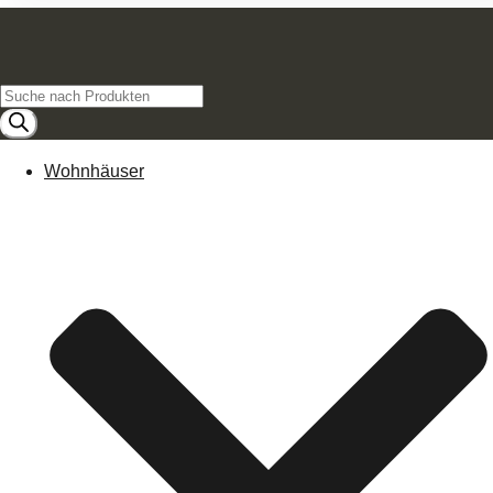
Products
search
Wohnhäuser