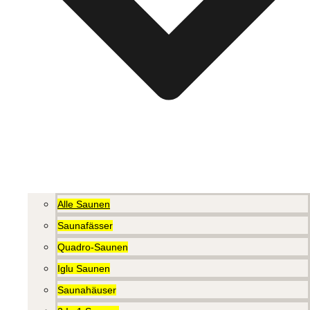
Alle Saunen
Saunafässer
Quadro-Saunen
Iglu Saunen
Saunahäuser