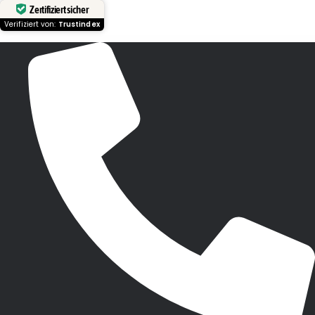
Zertifiziert sicher
Verifiziert von:
Trustindex