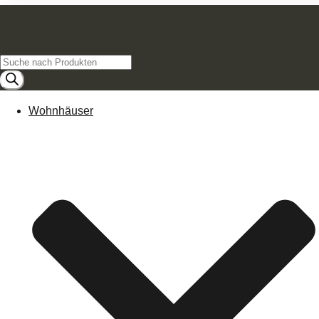
Products
search
Wohnhäuser