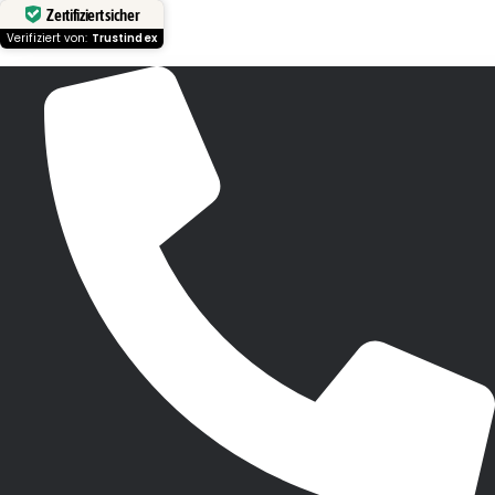
Zertifiziert sicher
Verifiziert von:
Trustindex