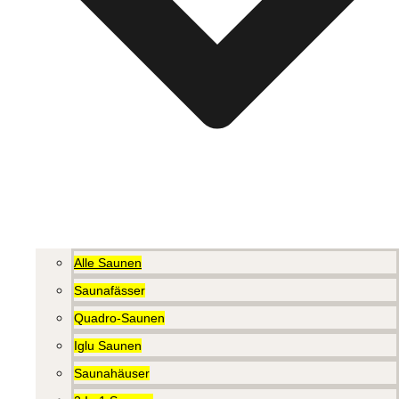
Alle Saunen
Saunafässer
Quadro-Saunen
Iglu Saunen
Saunahäuser