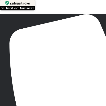
Zertifiziert sicher
Verifiziert von:
Trustindex