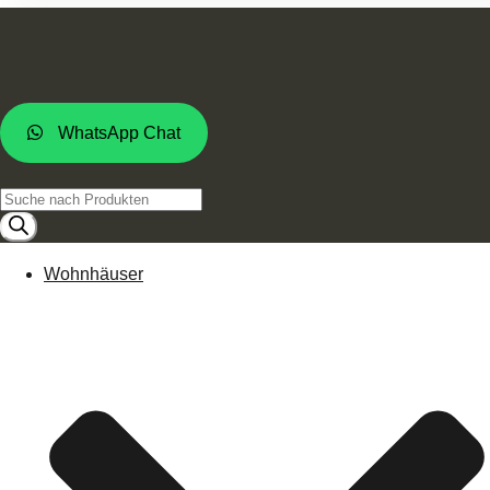
WhatsApp Chat
Products
search
Wohnhäuser