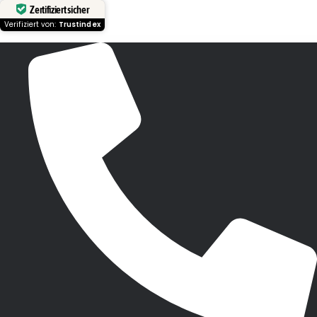
Zertifiziert sicher
Verifiziert von:
Trustindex