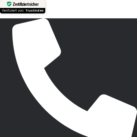
Zertifiziert sicher
Verifiziert von:
Trustindex