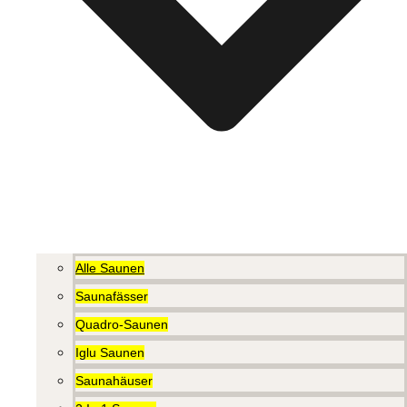
Alle Saunen
Saunafässer
Quadro-Saunen
Iglu Saunen
Saunahäuser