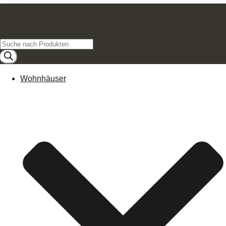
Products
search
Wohnhäuser