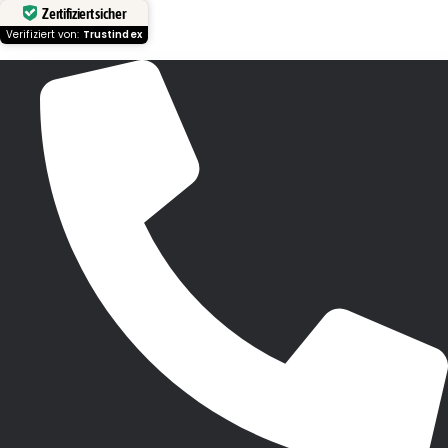
Zertifiziert sicher
Verifiziert von:
Trustindex