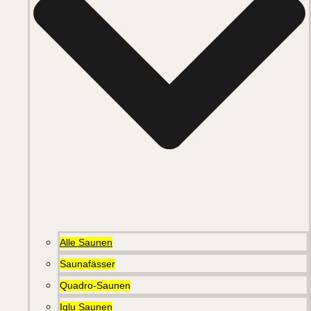
Alle Saunen
Saunafässer
Quadro-Saunen
Iglu Saunen