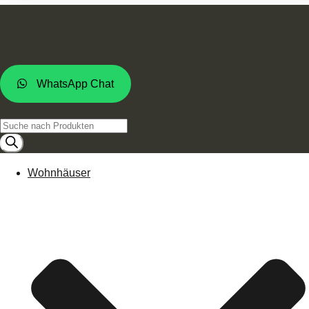
WhatsApp Chat
Products
search
Wohnhäuser