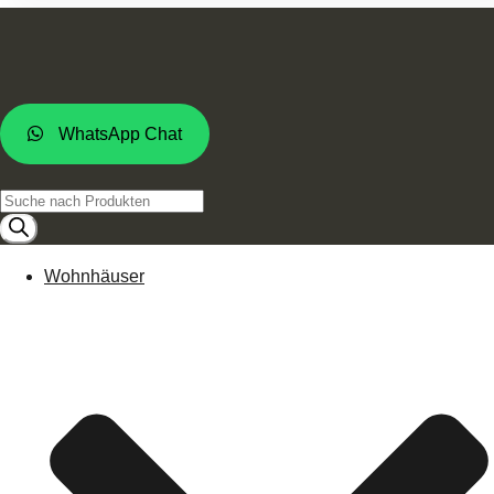
WhatsApp Chat
Products
search
Wohnhäuser