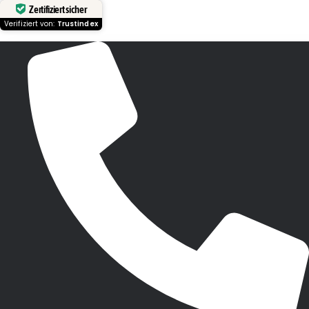
Zertifiziert sicher
Verifiziert von:
Trustindex