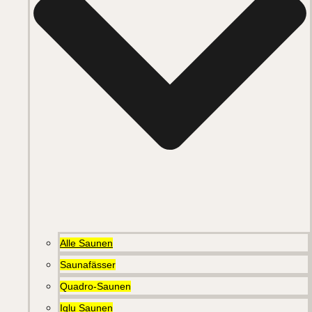
Alle Saunen
Saunafässer
Quadro-Saunen
Iglu Saunen