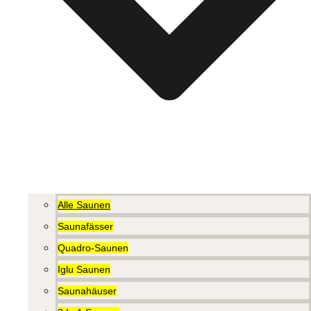
Alle Saunen
Saunafässer
Quadro-Saunen
Iglu Saunen
Saunahäuser