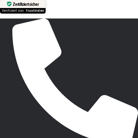
Zertifiziert sicher
Verifiziert von:
Trustindex