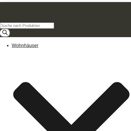
Products
search
Wohnhäuser