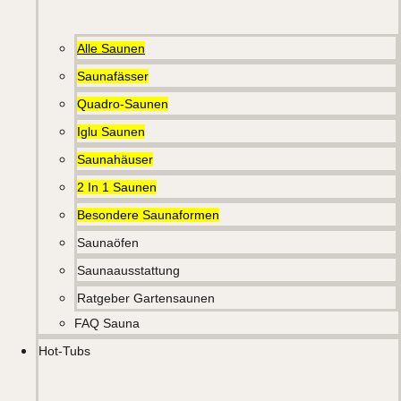
Alle Saunen
Saunafässer
Quadro-Saunen
Iglu Saunen
Saunahäuser
2 In 1 Saunen
Besondere Saunaformen
Saunaöfen
Saunaausstattung
Ratgeber Gartensaunen
FAQ Sauna
Hot-Tubs