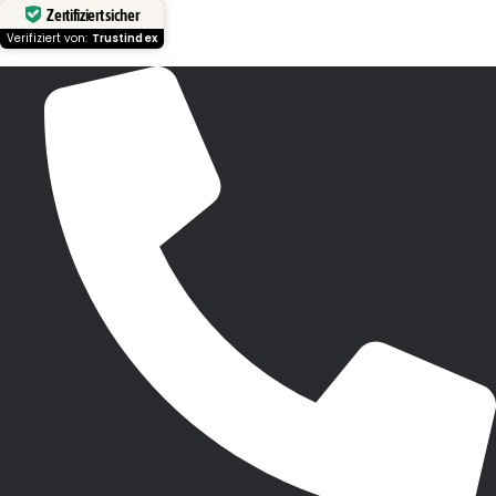
Zertifiziert sicher
Verifiziert von:
Trustindex