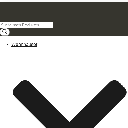
Products
search
Wohnhäuser