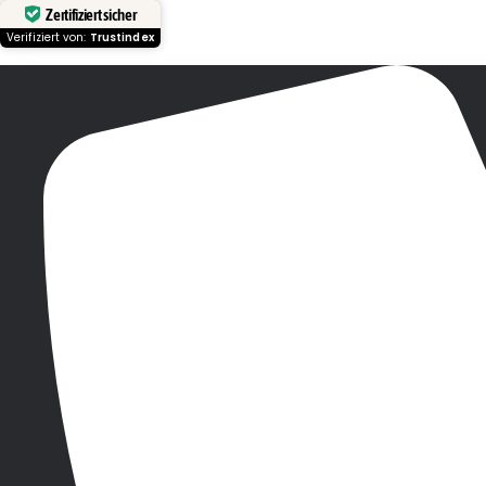
Zertifiziert sicher
Verifiziert von:
Trustindex