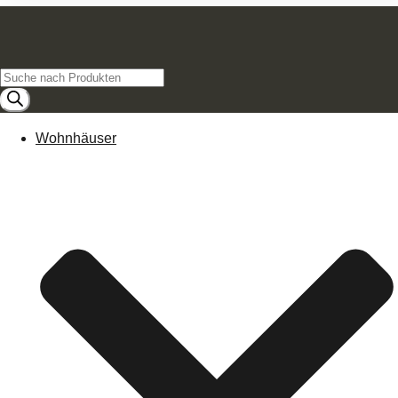
Products
search
Wohnhäuser