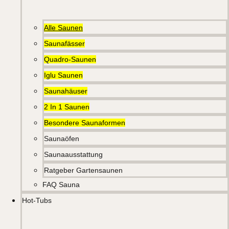
Alle Saunen
Saunafässer
Quadro-Saunen
Iglu Saunen
Saunahäuser
2 In 1 Saunen
Besondere Saunaformen
Saunaöfen
Saunaausstattung
Ratgeber Gartensaunen
FAQ Sauna
Hot-Tubs