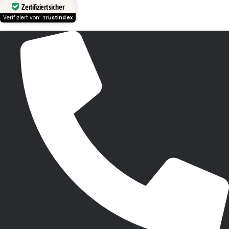
Zertifiziert sicher
Verifiziert von:
Trustindex