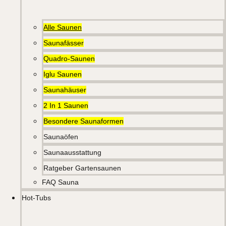
Alle Saunen
Saunafässer
Quadro-Saunen
Iglu Saunen
Saunahäuser
2 In 1 Saunen
Besondere Saunaformen
Saunaöfen
Saunaausstattung
Ratgeber Gartensaunen
FAQ Sauna
Hot-Tubs