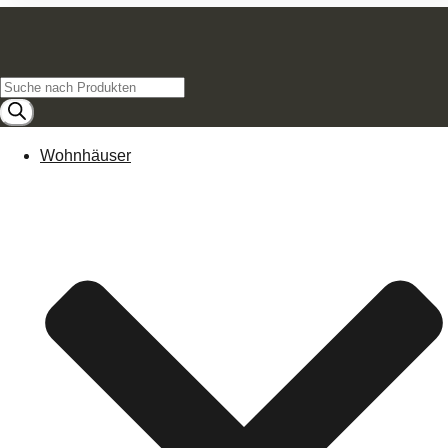
Products
search
Wohnhäuser