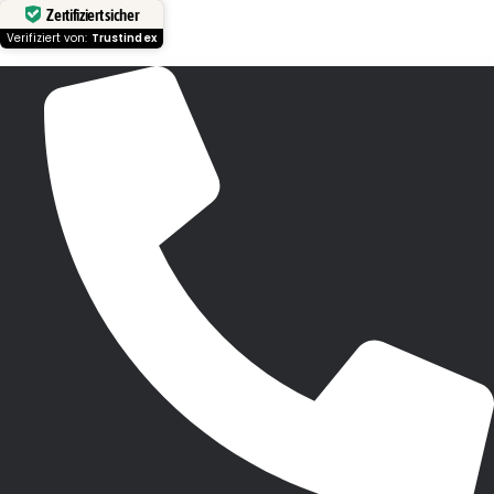
Zertifiziert sicher
Verifiziert von:
Trustindex