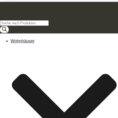
Products
search
Wohnhäuser