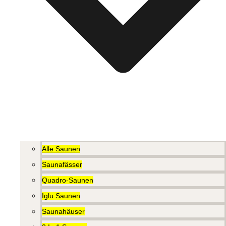
Alle Saunen
Saunafässer
Quadro-Saunen
Iglu Saunen
Saunahäuser