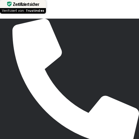
Zertifiziert sicher
Verifiziert von:
Trustindex