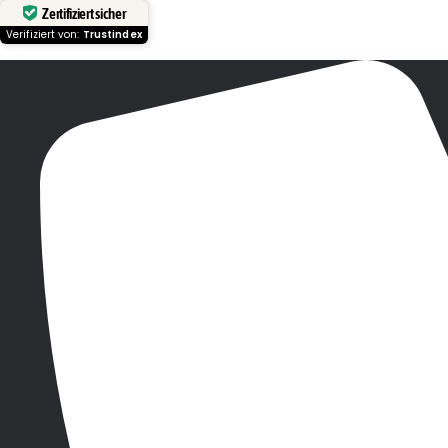
Zertifiziert sicher
Verifiziert von:
Trustindex