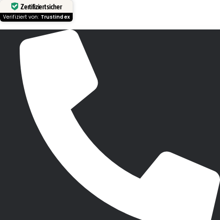
Zertifiziert sicher
Verifiziert von:
Trustindex