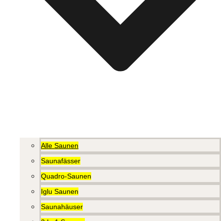
Alle Saunen
Saunafässer
Quadro-Saunen
Iglu Saunen
Saunahäuser