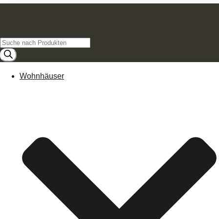
Products
search
Wohnhäuser