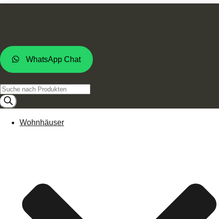
WhatsApp Chat
Products
search
Wohnhäuser