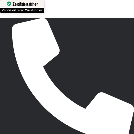
Zertifiziert sicher
Verifiziert von:
Trustindex