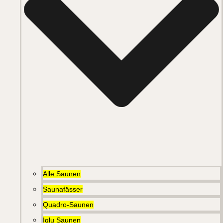
Alle Saunen
Saunafässer
Quadro-Saunen
Iglu Saunen