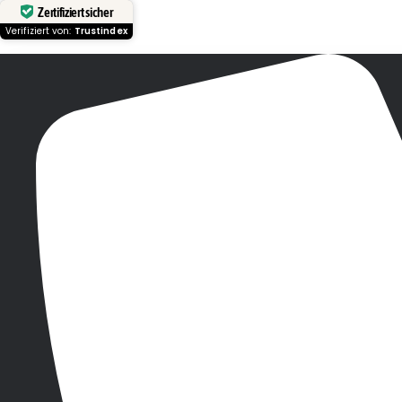
Zertifiziert sicher
Verifiziert von:
Trustindex