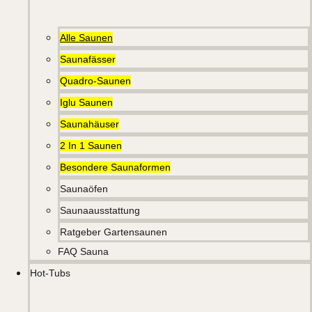
Alle Saunen
Saunafässer
Quadro-Saunen
Iglu Saunen
Saunahäuser
2 In 1 Saunen
Besondere Saunaformen
Saunaöfen
Saunaausstattung
Ratgeber Gartensaunen
FAQ Sauna
Hot-Tubs