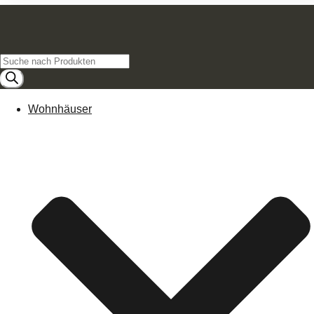
Products
search
Wohnhäuser