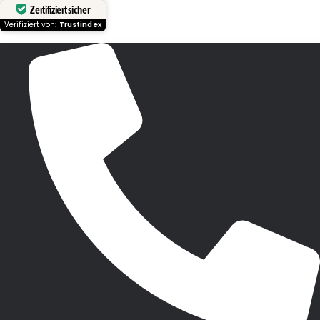
Zertifiziert sicher
Verifiziert von:
Trustindex