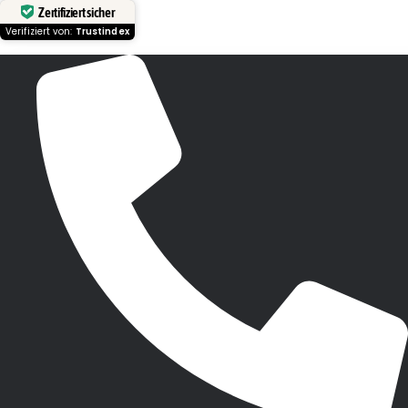
Zertifiziert sicher
Verifiziert von:
Trustindex