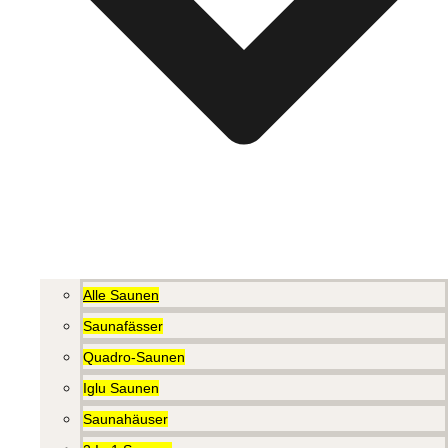
Alle Saunen
Saunafässer
Quadro-Saunen
Iglu Saunen
Saunahäuser