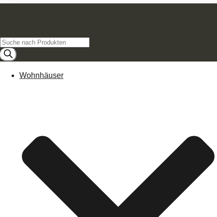
Products
search
Wohnhäuser