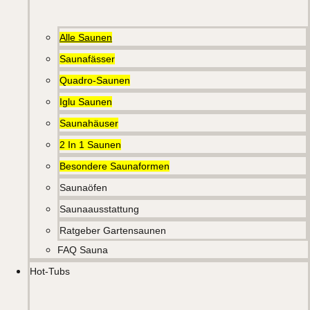
Alle Saunen
Saunafässer
Quadro-Saunen
Iglu Saunen
Saunahäuser
2 In 1 Saunen
Besondere Saunaformen
Saunaöfen
Saunaausstattung
Ratgeber Gartensaunen
FAQ Sauna
Hot-Tubs