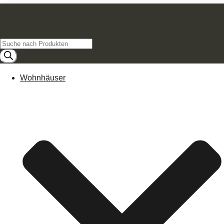
Products
search
Wohnhäuser