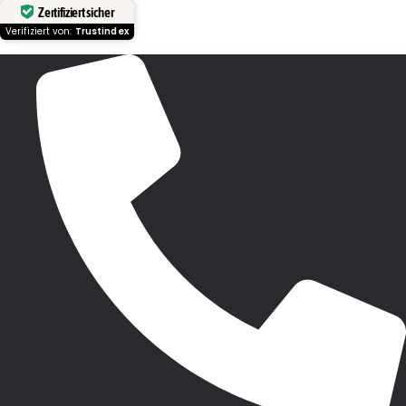
Zertifiziert sicher
Verifiziert von:
Trustindex