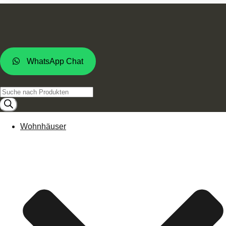
WhatsApp Chat
Products
search
Wohnhäuser