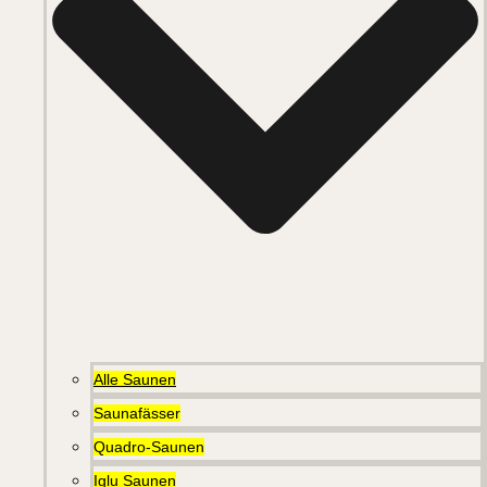
Alle Saunen
Saunafässer
Quadro-Saunen
Iglu Saunen