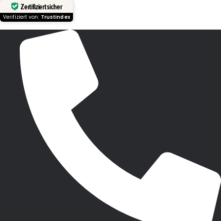
Zertifiziert sicher
Verifiziert von:
Trustindex