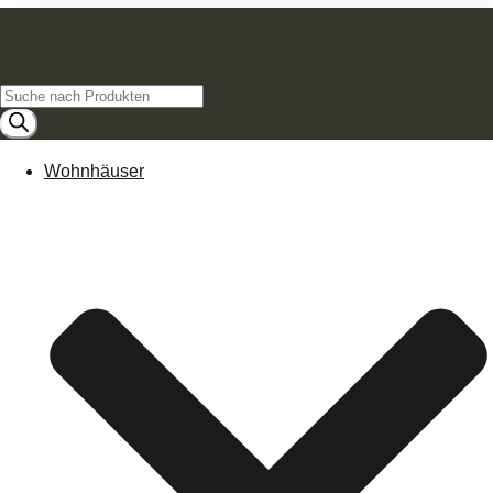
Products
search
Wohnhäuser