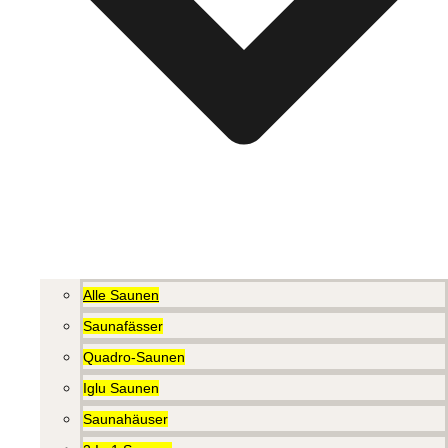
Alle Saunen
Saunafässer
Quadro-Saunen
Iglu Saunen
Saunahäuser