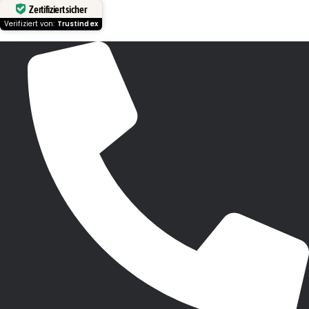
Zertifiziert sicher
Verifiziert von:
Trustindex