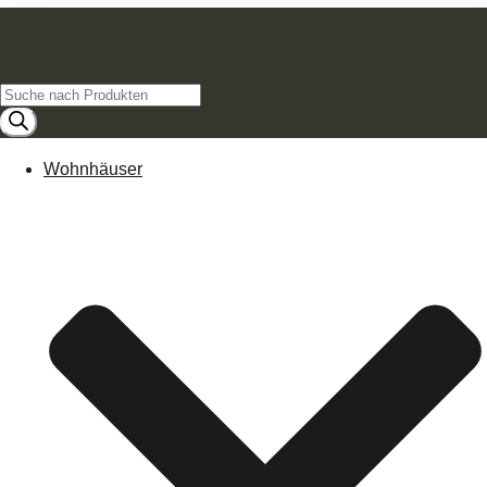
Products
search
Wohnhäuser