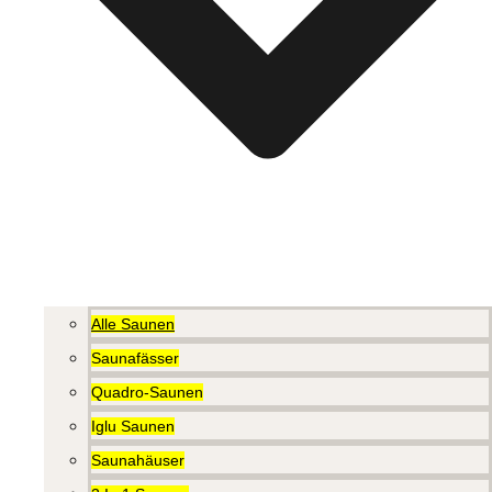
Alle Saunen
Saunafässer
Quadro-Saunen
Iglu Saunen
Saunahäuser