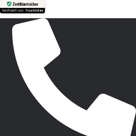
Zertifiziert sicher
Verifiziert von:
Trustindex