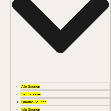
Alle Saunen
Saunafässer
Quadro-Saunen
Iglu Saunen