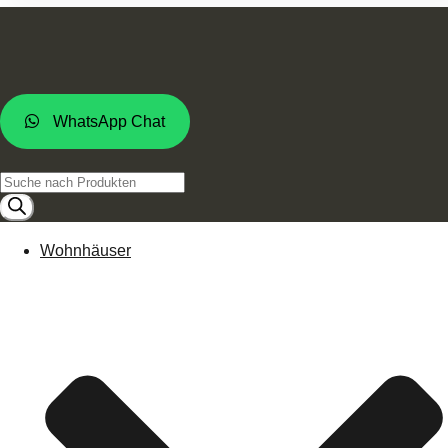
WhatsApp Chat
Products
search
Wohnhäuser