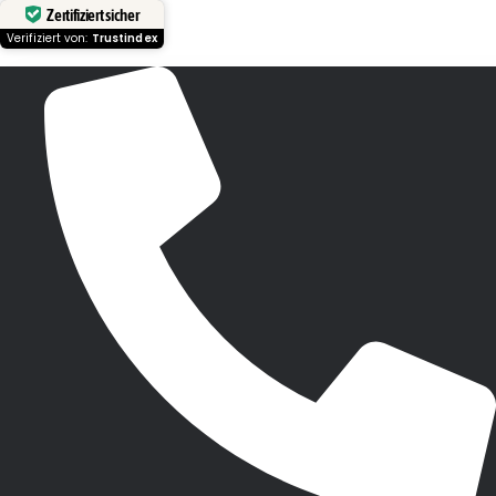
Zertifiziert sicher
Verifiziert von:
Trustindex