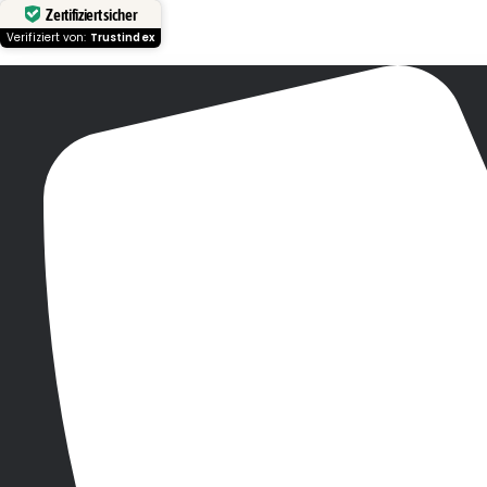
Zertifiziert sicher
Verifiziert von:
Trustindex