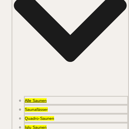
Alle Saunen
Saunafässer
Quadro-Saunen
Iglu Saunen