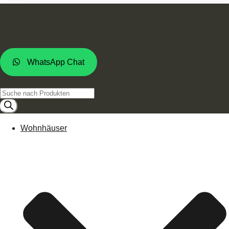
WhatsApp Chat
Products
search
Wohnhäuser