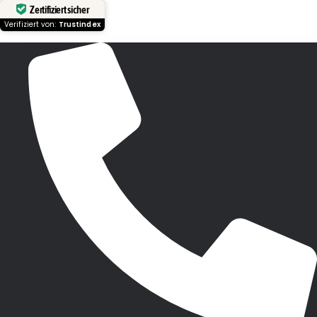
Zertifiziert sicher
Verifiziert von:
Trustindex