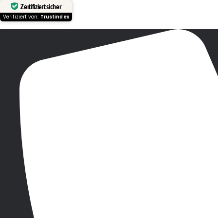
Zertifiziert sicher
Verifiziert von:
Trustindex