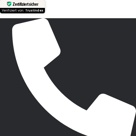
Zertifiziert sicher
Verifiziert von:
Trustindex