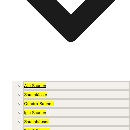
Alle Saunen
Saunafässer
Quadro-Saunen
Iglu Saunen
Saunahäuser