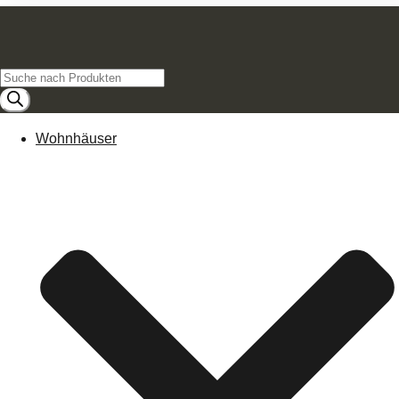
Products
search
Wohnhäuser