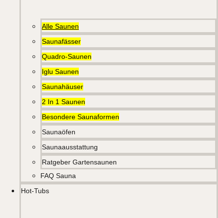
Alle Saunen
Saunafässer
Quadro-Saunen
Iglu Saunen
Saunahäuser
2 In 1 Saunen
Besondere Saunaformen
Saunaöfen
Saunaausstattung
Ratgeber Gartensaunen
FAQ Sauna
Hot-Tubs