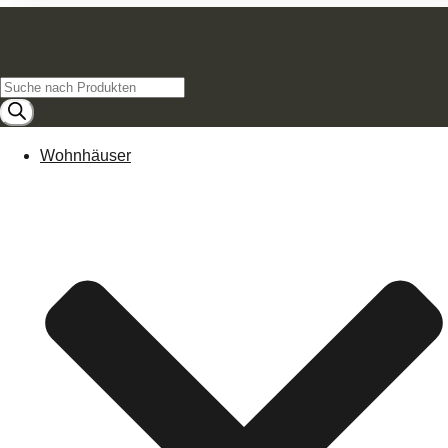
Products
search
Wohnhäuser