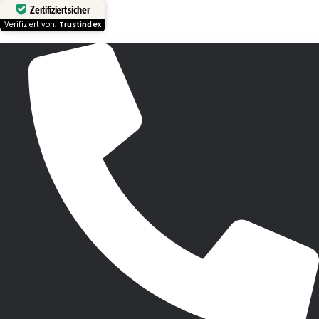
Zertifiziert sicher
Verifiziert von:
Trustindex