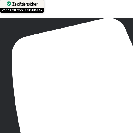
Zertifiziert sicher
Verifiziert von:
Trustindex