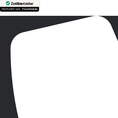
Zertifiziert sicher
Verifiziert von:
Trustindex