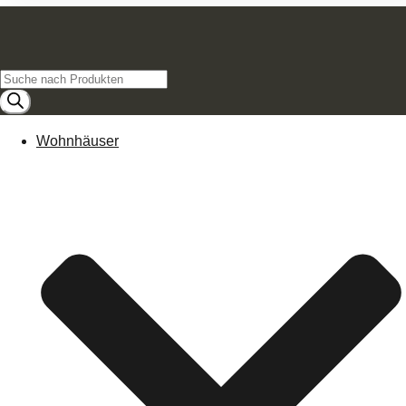
Products
search
Wohnhäuser