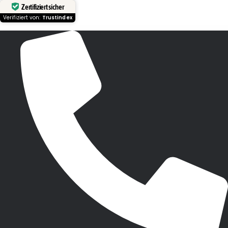
Zertifiziert sicher
Verifiziert von:
Trustindex