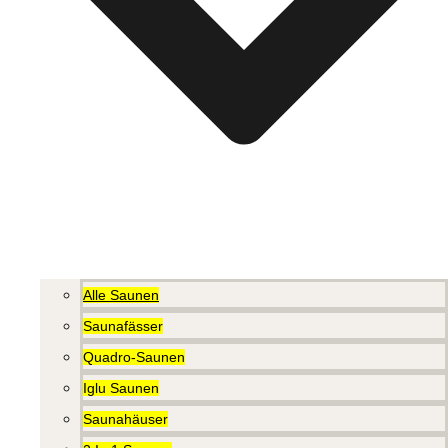
Alle Saunen
Saunafässer
Quadro-Saunen
Iglu Saunen
Saunahäuser