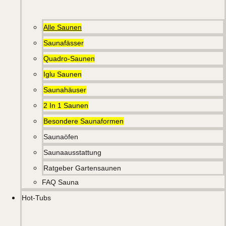
Alle Saunen
Saunafässer
Quadro-Saunen
Iglu Saunen
Saunahäuser
2 In 1 Saunen
Besondere Saunaformen
Saunaöfen
Saunaausstattung
Ratgeber Gartensaunen
FAQ Sauna
Hot-Tubs