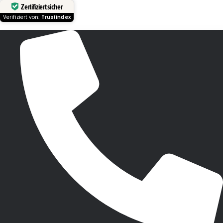
Zertifiziert sicher
Verifiziert von:
Trustindex