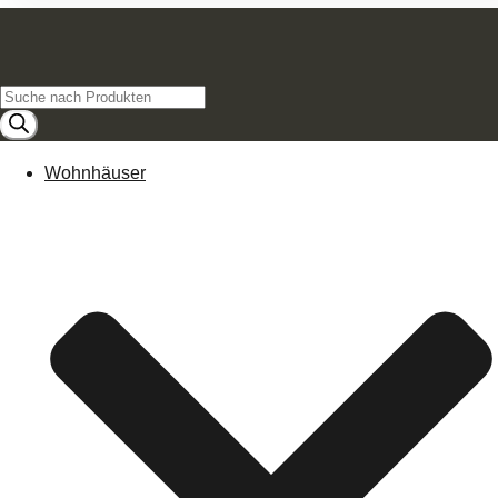
Products
search
Wohnhäuser